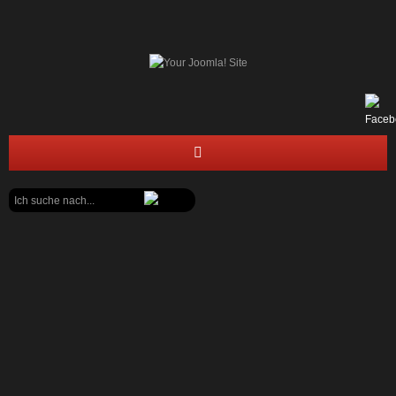
Suchen
STARTSEITE
...
FEUERWEHR
JUGENDFEUERWEHR
BÜRGERECKE
Frank Künemund