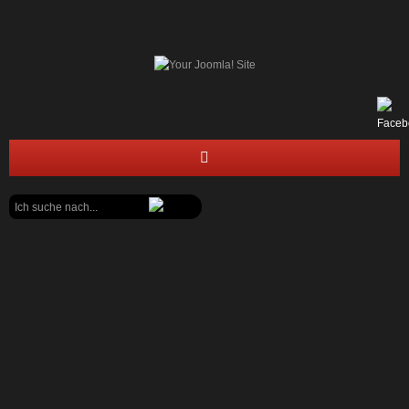
Suchen
STARTSEITE
...
FEUERWEHR
JUGENDFEUERWEHR
BÜRGERECKE
Werden Sie eine_r von uns und unterstützen
Sie den Brandschutz in der Gemeinde Fleckeby