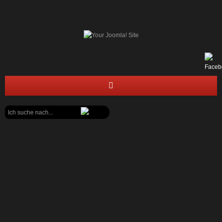
Suchen
STARTSEITE
...
FEUERWEHR
JUGENDFEUERWEHR
BÜRGERECKE
Markus Krebs