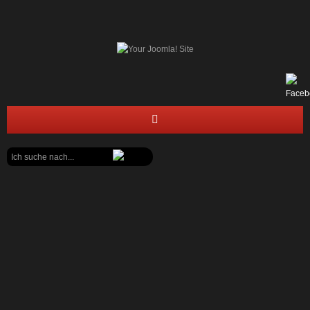
Suchen
STARTSEITE
...
FEUERWEHR
JUGENDFEUERWEHR
BÜRGERECKE
OKTOBERFEST 2017
13.10.2017
geschrieben von Philipp Lemburg